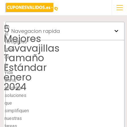
5
En
Navegacion rapida
el
Mejores
vertiginoso
Lavavajillas
ritmo
Tamaño
de
Estándar
la
vida
enero
diaria,
2024
encontrar
soluciones
que
simplifiquen
nuestras
tareas