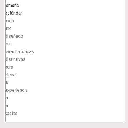
tamaño
estándar
,
cada
uno
diseñado
con
características
distintivas
para
elevar
tu
experiencia
en
la
cocina.