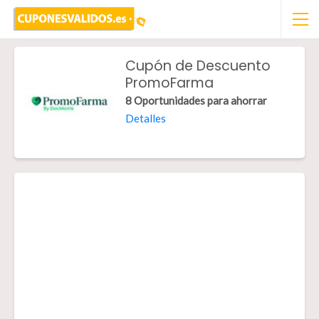
Cupón de Descuento
PromoFarma
8 Oportunidades para ahorrar
Detalles