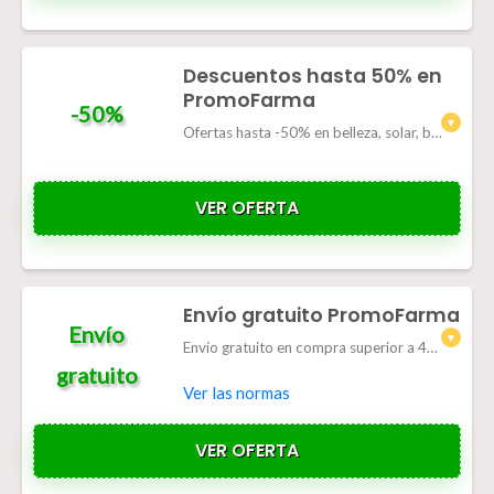
Descuentos hasta 50% en
PromoFarma
-50%
Ofertas hasta -50% en belleza, solar, bebés y mamás, salud.
VER OFERTA
Envío gratuito PromoFarma
Envío
Envío gratuito en compra superior a 49€ Por farmacia
gratuito
Ver las normas
VER OFERTA