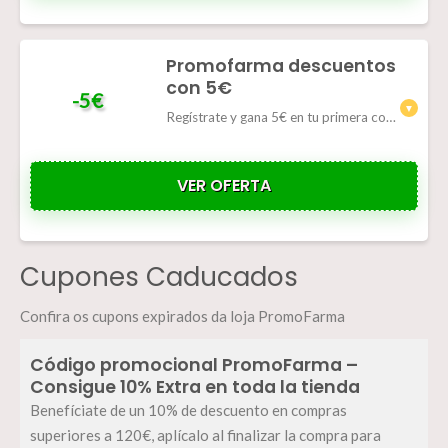
Promofarma descuentos
con 5€
-5€
Regístrate y gana 5€ en tu primera compra
VER OFERTA
Cupones Caducados
Confira os cupons expirados da loja PromoFarma
Código promocional PromoFarma –
Consigue 10% Extra en toda la tienda
Benefíciate de un 10% de descuento en compras
superiores a 120€, aplícalo al finalizar la compra para