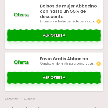
Bolsos de mujer Abbacino
con hasta un 55% de
Oferta
descuento
Encuentra el bolso perfecto para cada ocasión: bolsos de piel, estilo bandolera, de mano, shoppers, mochilas, hobos, totes y más hasta un 55% de descuento.
VER OFERTA
Envío Gratis Abbacino
Oferta
Consiga envío gratis para compras superiores a 30 €, (de lo contrario 5 €).
VER OFERTA
Comenzar
Cupones