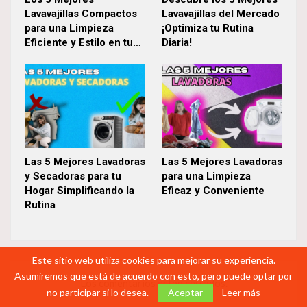
Lavavajillas Compactos
Lavavajillas del Mercado
para una Limpieza
¡Optimiza tu Rutina
Eficiente y Estilo en tu…
Diaria!
Las 5 Mejores Lavadoras
Las 5 Mejores Lavadoras
y Secadoras para tu
para una Limpieza
Hogar Simplificando la
Eficaz y Conveniente
Rutina
Este sitio web utiliza cookies para mejorar su experiencia.
Asumiremos que está de acuerdo con esto, pero puede optar por
Los comentarios están cerrados.
no participar si lo desea.
Aceptar
Leer más