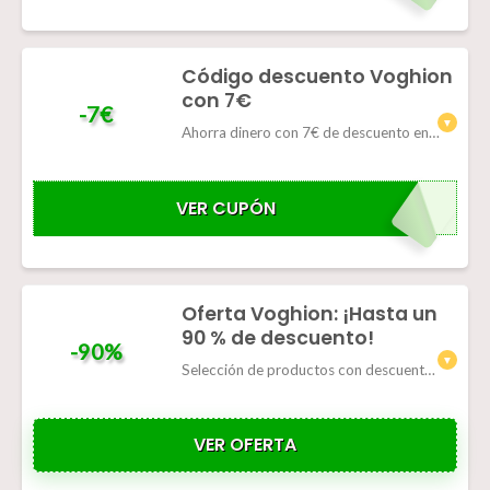
Código descuento Voghion
con 7€
-7€
Ahorra dinero con 7€ de descuento en pedidos superiores a 69€
VER CUPÓN
VOGSPR25
Oferta Voghion: ¡Hasta un
90 % de descuento!
-90%
Selección de productos con descuentos de hasta el 90%
VER OFERTA