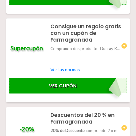
Consigue un regalo gratis
con un cupón de
Farmagranada
Supercupón
Comprando dos productos Ducray Keracnyl Antiacné, te regalamos un Gel Limpiador 100ml.
Ver las normas
VER CUPÓN
KERACNYL
Descuentos del 20 % en
Farmagranada
-20%
20% de Descuento
comprando 2 o más solares Neutrogena