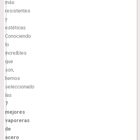
más
resistentes
y
estéticas.
Conociendo
lo
increíbles
que
son,
hemos
seleccionado
las
7
mejores
vaporeras
de
acero