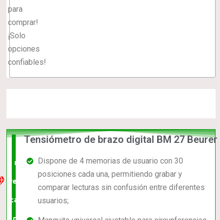
para
comprar!
¡Solo
opciones
confiables!
Tensiómetro de brazo digital BM 27 Beurer
La
Dispone de 4 memorias de usuario con 30
mejor
posiciones cada una, permitiendo grabar y
relación
comparar lecturas sin confusión entre diferentes
calidad-
usuarios;
precio