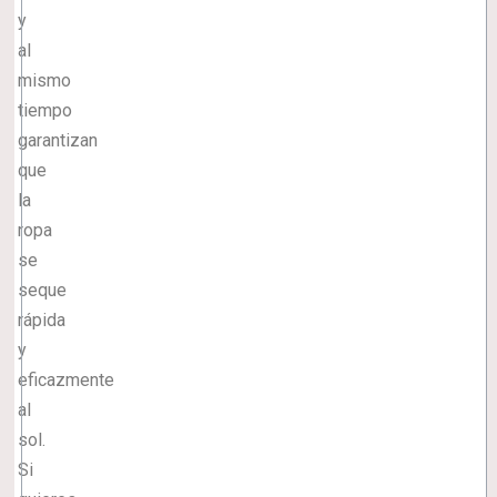
y
al
mismo
tiempo
garantizan
que
la
ropa
se
seque
rápida
y
eficazmente
al
sol.
Si