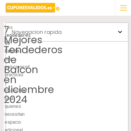
7
Los
Navegacion rapida
tendederos
Mejores
de
Tendederos
balcón
de
son
Balcón
soluciones
prácticas
en
y
diciembre
eficientes
2024
para
quienes
necesitan
espacio
adicional