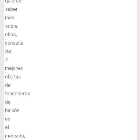
quieres
saber
más
sobre
ellos,
consulta
las
7
mejores
ofertas
de
tendederos
de
balcón
en
el
mercado,