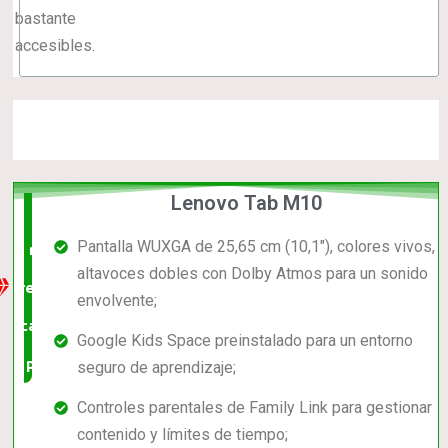
bastante
accesibles.
Lenovo Tab M10
La
Pantalla WUXGA de 25,65 cm (10,1"), colores vivos,
mejor
altavoces dobles con Dolby Atmos para un sonido
relación
envolvente;
calidad-
Google Kids Space preinstalado para un entorno
precio
seguro de aprendizaje;
Controles parentales de Family Link para gestionar
contenido y límites de tiempo;