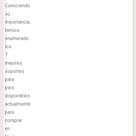
Conociendo
su
importancia,
hemos
enumerado
los
7
mejores
soportes
para
pies
disponibles
actualmente
para
comprar
en