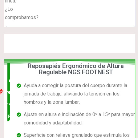
línea.
¿Lo
comprobamos?
Reposapiés Ergonómico de Altura
La
Regulable NGS FOOTNEST
mejor
Ayuda a corregir la postura del cuerpo durante la
relación
jornada de trabajo, aliviando la tensión en los
hombros y la zona lumbar;
calidad-
Ajuste en altura e inclinación de 0º a 15º para mayor
precio
comodidad y adaptabilidad;
Superficie con relieve granulado que estimula los