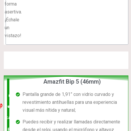
forma
asertiva.
¡Échale
un
vistazo!
Amazfit Bip 5 (46mm)
La
Pantalla grande de 1,91” con vidrio curvado y
mejor
revestimiento antihuellas para una experiencia
relación
visual más nítida y natural;
calidad-
Puedes recibir y realizar llamadas directamente
precio
desde el reloj, usando el micrófono y altavoz