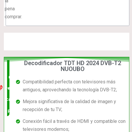
la
pena
comprar.
Decodificador TDT HD 2024 DVB-T2
La
NUOUBO
mejor
Compatibilidad perfecta con televisores más
relación
antiguos, aprovechando la tecnología DVB-T2;
calidad-
Mejora significativa de la calidad de imagen y
recepción de tu TV;
precio
Conexión fácil a través de HDMI y compatible con
televisores modernos;