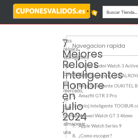
7
Los
Navegacion rapida
relojes
Mejores
inteligentes
Relojes
han
Xiaomi Redmi Watch 3 Activ
Inteligentes
conquistado
Reloj Inteligente IDEALROY
Hombre
el
Reloj Inteligente OUKITEL 
mercado,
en
Amazfit GTR 3 Pro
ya
julio
Reloj Inteligente TOOBUR c
que
2024
permiten
Huawei Watch GT 3 46mm
almacenar
Apple Watch Series 9
una
¿Como escoger?