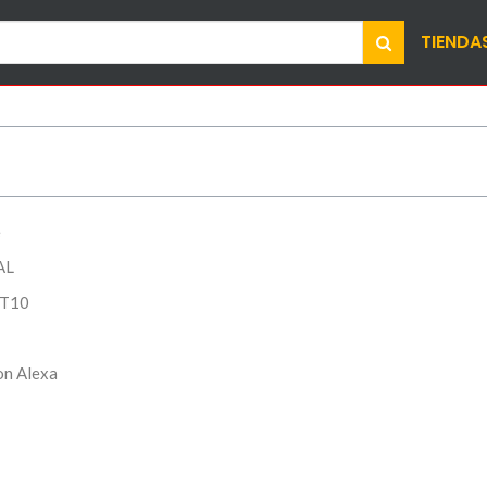
TIENDA
e
AL
BT10
on Alexa