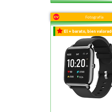
Fotografía
El + barato, bien valorad