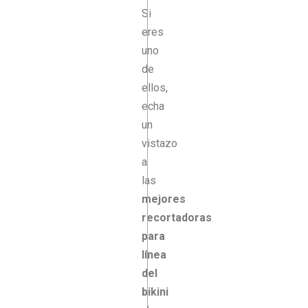
Si
eres
uno
de
ellos,
echa
un
vistazo
a
las
mejores
recortadoras
para
línea
del
bikini