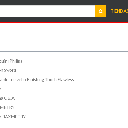
TIENDA
quini Philips
son Sword
vedor de vello Finishing Touch Flawless
r
ima OLOV
AXMETRY
jer RAXMETRY