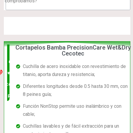
comprobamos?
Cortapelos Bamba PrecisionCare Wet&Dry
La
Cecotec
mejor
Cuchilla de acero inoxidable con revestimiento de
relación
titanio, aporta dureza y resistencia;
calidad-
Diferentes longitudes desde 0.5 hasta 30 mm, con
8 peines guía;
precio
Función NonStop permite uso inalámbrico y con
cable;
Cuchillas lavables y de fácil extracción para un