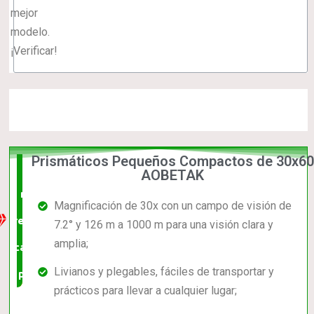
mejor
modelo.
¡Verificar!
Prismáticos Pequeños Compactos de 30x60
La
AOBETAK
mejor
Magnificación de 30x con un campo de visión de
relación
7.2° y 126 m a 1000 m para una visión clara y
amplia;
calidad-
Livianos y plegables, fáciles de transportar y
precio
prácticos para llevar a cualquier lugar;