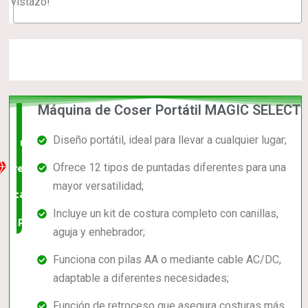
vistazo!
Máquina de Coser Portátil MAGIC SELECT
La
Diseño portátil, ideal para llevar a cualquier lugar;
mejor
Ofrece 12 tipos de puntadas diferentes para una
relación
mayor versatilidad;
calidad-
Incluye un kit de costura completo con canillas,
precio
aguja y enhebrador;
Funciona con pilas AA o mediante cable AC/DC,
adaptable a diferentes necesidades;
Función de retroceso que asegura costuras más