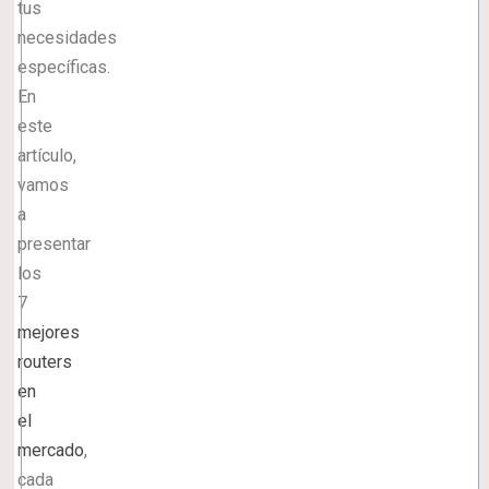
tus
necesidades
específicas.
En
este
artículo,
vamos
a
presentar
los
7
mejores
routers
en
el
mercado
,
cada