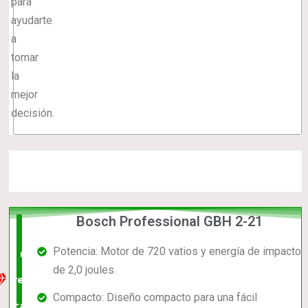
para
ayudarte
a
tomar
la
mejor
decisión.
Bosch Professional GBH 2-21
La
Potencia: Motor de 720 vatios y energía de impacto
mejor
de 2,0 joules.
relación
Compacto: Diseño compacto para una fácil
calidad-