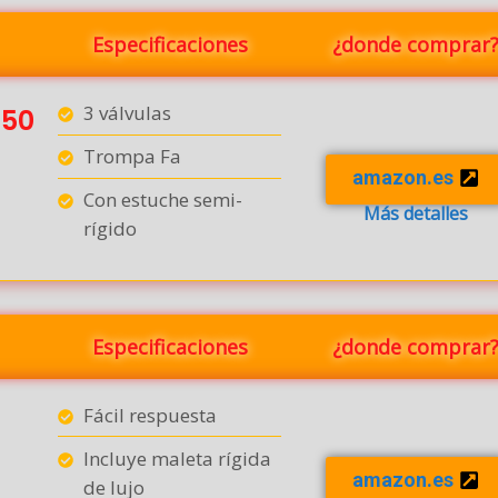
Especificaciones
¿donde comprar
3 válvulas
750
Trompa Fa
amazon.es
Con estuche semi-
Más detalles
rígido
Especificaciones
¿donde comprar
Fácil respuesta
Incluye maleta rígida
amazon.es
de lujo