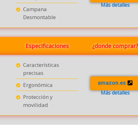
Más detalles
Campana
Desmontable
Especificaciones
¿donde comprar
Características
precisas
amazon.es
Ergonómica
Más detalles
Protección y
movilidad