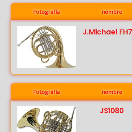
Fotografía
nombre
J.Michael FH
Fotografía
nombre
JS1080