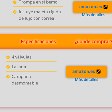
Trompa en si bemol
amazon.es
Incluye maleta rígida
Más detalles
de lujo con correa
Especificaciones
¿donde comprar
4 válvulas
Lacada
amazon.es
Campana
Más detalles
desmontable