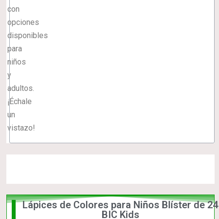
con
opciones
disponibles
para
niños
y
adultos.
¡Échale
un
vistazo!
Lápices de Colores para Niños Blíster de 24
La
BIC Kids