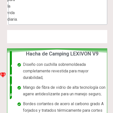
la
vida
diaria.
Hacha de Camping LEXIVON V9
La
Diseño con cuchilla sobremoldeada
mejor
completamente revestida para mayor
relación
durabilidad;
calidad-
Mango de fibra de vidrio de alta tecnología con
agarre antideslizante para un manejo seguro;
precio
Bordes cortantes de acero al carbono grado A
forjados y tratados térmicamente para cortes