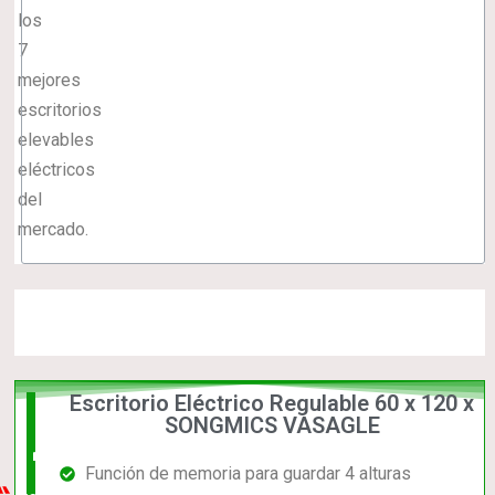
los
7
mejores
escritorios
elevables
eléctricos
del
mercado.
Escritorio Eléctrico Regulable 60 x 120 x
La
SONGMICS VASAGLE
mejor
Función de memoria para guardar 4 alturas