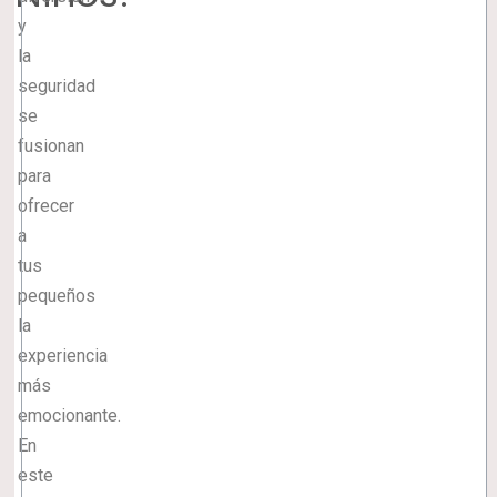
y
la
seguridad
se
fusionan
para
ofrecer
a
tus
pequeños
la
experiencia
más
emocionante.
En
este