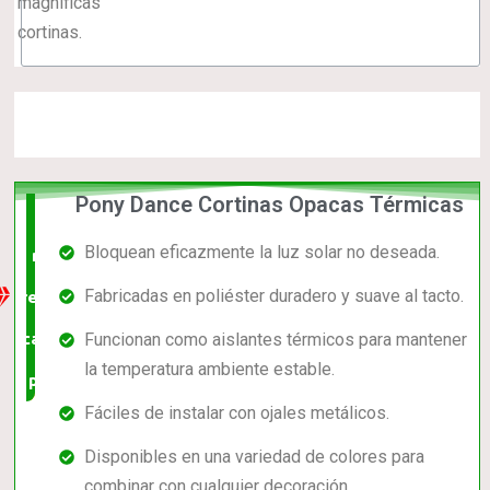
magníficas
cortinas.
Pony Dance Cortinas Opacas Térmicas
La
Bloquean eficazmente la luz solar no deseada.
mejor
Fabricadas en poliéster duradero y suave al tacto.
relación
calidad-
Funcionan como aislantes térmicos para mantener
la temperatura ambiente estable.
precio
Fáciles de instalar con ojales metálicos.
Disponibles en una variedad de colores para
combinar con cualquier decoración.