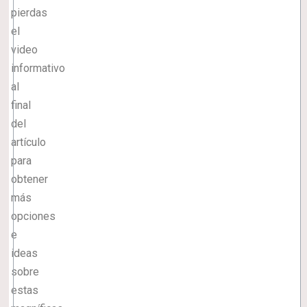
pierdas
el
video
informativo
al
final
del
artículo
para
obtener
más
opciones
e
ideas
sobre
estas