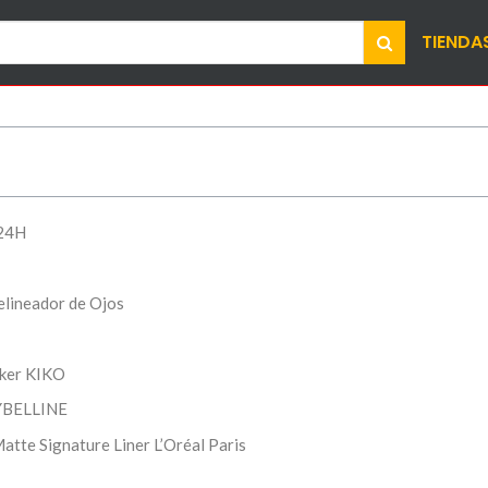
TIENDA
 24H
lineador de Ojos
rker KIKO
AYBELLINE
atte Signature Liner L’Oréal Paris