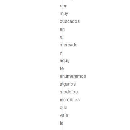
son
muy
buscados
en
el
mercado
y,
aquí,
te
enumeramos
algunos
modelos
increíbles
que
vale
la