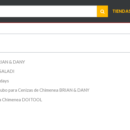
TIENDA
BRIAN & DANY
OSALADI
xdays
Cubo para Cenizas de Chimenea BRIAN & DANY
ara Chimenea DOITOOL