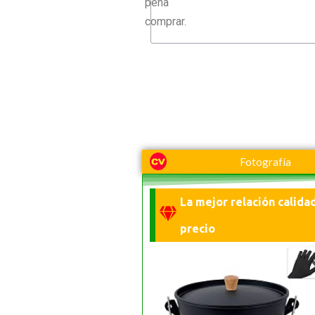
pena
comprar.
Fotografía
La mejor relación calida
precio