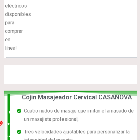
eléctricos
disponibles
para
comprar
en
línea!
Cojin Masajeador Cervical CASANOVA
La
Cuatro nudos de masaje que imitan el amasado de
mejor
un masajista profesional;
relación
Tres velocidades ajustables para personalizar la
calidad-