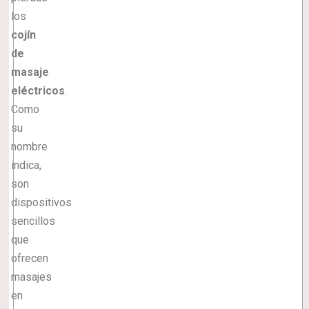
los
cojín
de
masaje
eléctricos
.
Como
su
nombre
indica,
son
dispositivos
sencillos
que
ofrecen
masajes
en