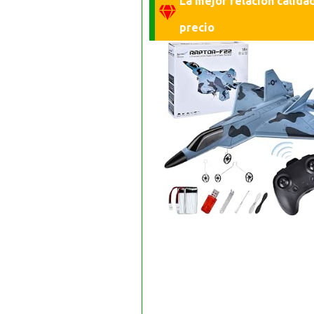
La mejor relación calida
precio