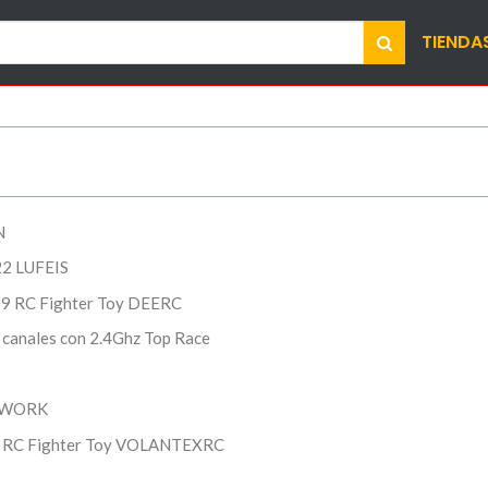
TIENDA
N
22 LUFEIS
09 RC Fighter Toy DEERC
4 canales con 2.4Ghz Top Race
S WORK
09 RC Fighter Toy VOLANTEXRC