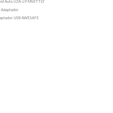
roid Auto U2A-L9 MSXTTLY
 Adaptador
Adaptador USB AWESAFE