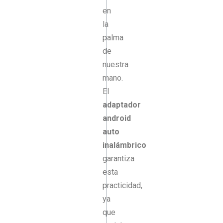
en
la
palma
de
nuestra
mano.
El
adaptador
android
auto
inalámbrico
garantiza
esta
practicidad,
ya
que