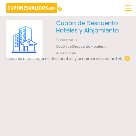
Cupón de Descuento
Hoteles y Alojamiento
Comenzar
Cupón de Descuento Hoteles y
Alojamiento
Descubre los mejores descuentos y promociones en hoteles y alojamientos en Cupones Validos. Encuentra ofertas increíbles en destinos populares alrededor del mundo. Ya sea que estés planeando unas vacaciones de ensueño, un viaje de negocios o simplemente una escapada de fin de semana, aquí encontrarás los cupones más actualizados para que ahorres en tu próxima estadía. Navega por nuestra amplia selección de cupones y encuentra el hotel perfecto al mejor precio. ¡No te pierdas nuestras ofertas exclusivas de hoteles y alojamientos en Cupones Validos!